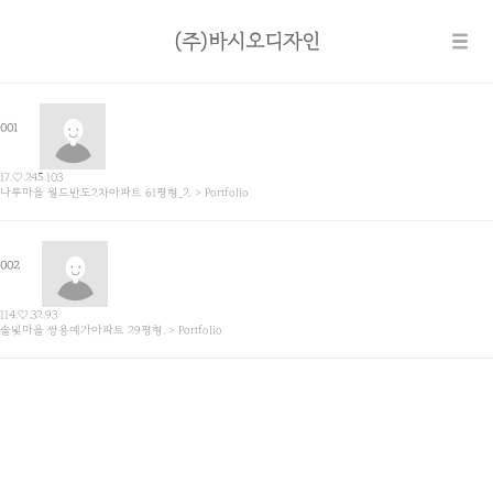
(주)바시오디자인
001
17.♡.245.103
나루마을 월드반도2차아파트 61평형_2. > Portfolio
002
114.♡.32.93
솔빛마을 쌍용예가아파트 29평형. > Portfolio