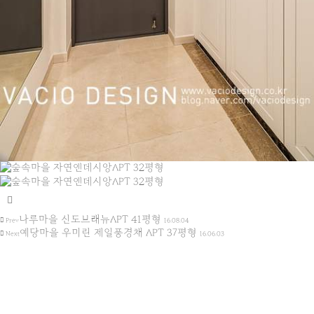
나루마을 신도브래뉴APT 41평형
Prev
16.08.04
예당마을 우미린 제일풍경채 APT 37평형
Next
16.06.03