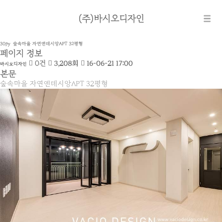
(주)바시오디자인
30py
숲속마을 자연앤데시앙APT 32평형
페이지 정보
0건
3,208회
16-06-21 17:00
바시오디자인
본문
숲속마을 자연앤데시앙APT 32평형